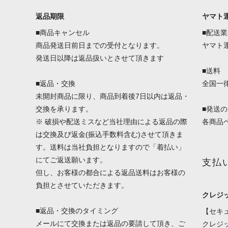
返品期限
ヤマト
■商品キャンセル
■配送
商品発送日前日までの受付となります。
ヤマト
発送日以降は返品扱いとさせて頂きます
■送料
■返品・交換
全国一律 
未開封商品に限り、商品到着後7日以内は返品・
交換を承ります。
■発送
※ 破損や配送ミスなど当社理由による返品の際
各商品
は交換及び返金(振込手数料含む)させて頂きま
す。送料は当社負担となりますので「着払い」
にてご返送願います。
支払
但し、お客様の都合による返品送料はお客様の
負担とさせていただきます。
クレジ
■返品・交換のタイミング
【セキ
メールにて交換または返品の要請して頂き、ご
クレジ