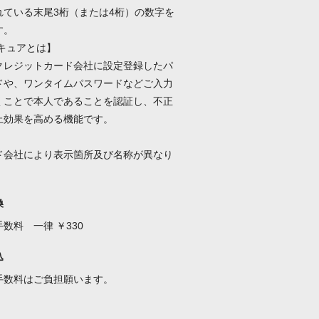
れている末尾3桁（または4桁）の数字を
す。
セキュアとは】
クレジットカード会社に設定登録したパ
ドや、ワンタイムパスワードなどご入力
くことで本人であることを認証し、不正
止効果を高める機能です。
ド会社により表示箇所及び名称が異なり
換
数料 一律 ￥330
込
手数料はご負担願います。