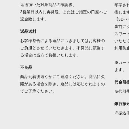
返送頂いた対象商品の確認後、
印字さ
3営業日以内に再発送、またはご指定の口座へご
指しま
返金致します。
【3D
事前に
返品送料
スワー
お客様都合による返品につきましてはお客様の
いただ
ご負担とさせていただきます。不良品に該当す
利用防
る場合は当方で負担いたします。
※カー
不良品
ます。
商品到着後速やかにご連絡ください。商品に欠
代金引
陥がある場合を除き、返品には応じかねますの
でご了承ください。
※代引手
銀行振
※振込