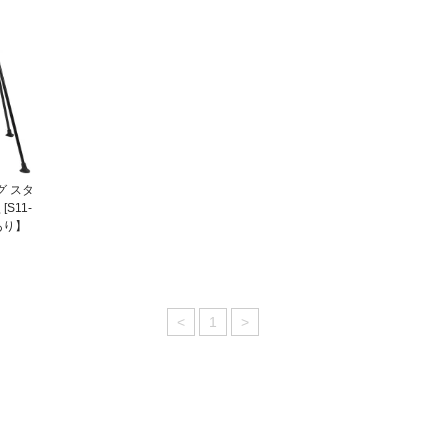
グ スタ
S11-
あり】
<
1
>