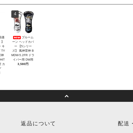
4
員価
ブルーム
！】
ーン ヘッドカバ
 キ
ー 【5シリー
 TY
ズ】 風神雷神 B
雷神
MDW-5.2FR ドラ
HIT
イバー用 DW用
型 カ
3,580円
グ
円
返品について
配送