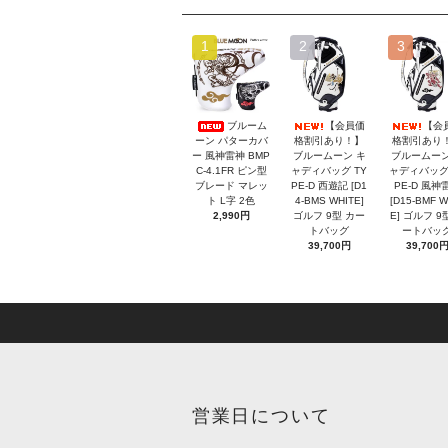
1
2
3
ブルーム
【会員価
【会
ーン パターカバ
格割引あり！】
格割引あり
ー 風神雷神 BMP
ブルームーン キ
ブルームーン
C-4.1FR ピン型
ャディバッグ TY
ャディバッグ
ブレード マレッ
PE-D 西遊記 [D1
PE-D 風神
ト L字 2色
4-BMS WHITE]
[D15-BMF W
2,990円
ゴルフ 9型 カー
E] ゴルフ 9
トバッグ
ートバッ
39,700円
39,700
営業日について