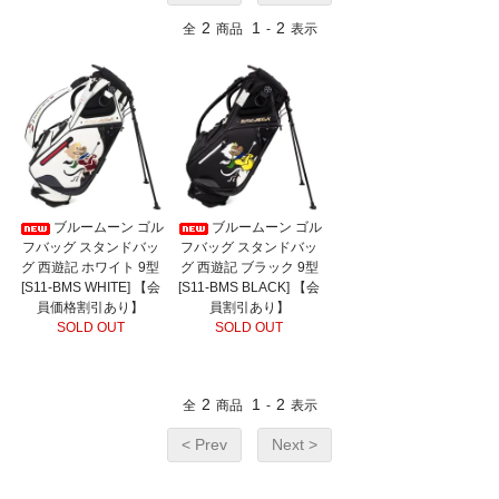
2
1
2
全
商品
-
表示
ブルームーン ゴル
ブルームーン ゴル
フバッグ スタンドバッ
フバッグ スタンドバッ
グ 西遊記 ホワイト 9型
グ 西遊記 ブラック 9型
[S11-BMS WHITE] 【会
[S11-BMS BLACK] 【会
員価格割引あり】
員割引あり】
SOLD OUT
SOLD OUT
2
1
2
全
商品
-
表示
< Prev
Next >