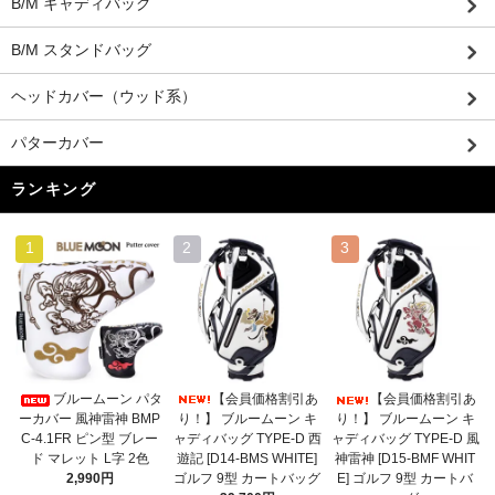
B/M キャディバッグ
B/M スタンドバッグ
ヘッドカバー（ウッド系）
パターカバー
ランキング
1
2
3
【会員価格割引あ
ブルームーン パタ
【会員価格割引あ
り！】 ブルームーン キ
ーカバー 風神雷神 BMP
り！】 ブルームーン キ
ャディバッグ TYPE-D 西
C-4.1FR ピン型 ブレー
ャディバッグ TYPE-D 風
遊記 [D14-BMS WHITE]
ド マレット L字 2色
神雷神 [D15-BMF WHIT
ゴルフ 9型 カートバッグ
2,990円
E] ゴルフ 9型 カートバ