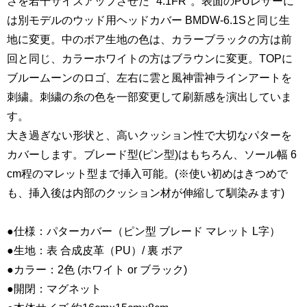
さを若干サイズアップさせた "4.1FR"。表面のPUレザーに
は別モデルのウッド用ヘッドカバー BMDW-6.1Sと同じ生
地に変更。中のボア生地の色は、カラーブラックの方は前
回と同じ、カラーホワイトの方はブラウンに変更。TOPに
ブルームーンのロゴ、左右に雲と風神雷神ラインアートを
刺繍。刺繍の糸の色を一部変更して刷新感を演出していま
す。
大き過ぎない形状と、高いクッション性で大切なパターを
カバーします。ブレード型(ピン型)はもちろん、ソール幅 6
cm程のマレット型まで挿入可能。(※使い初めはきつめで
も、挿入後は内部のクッション材が伸縮して馴染みます)
●仕様：パターカバー（ピン型 ブレード マレット L字）
●生地：表 合成皮革（PU）/ 裏 ボア
●カラー：2色 (ホワイト or ブラック)
●開閉：マグネット